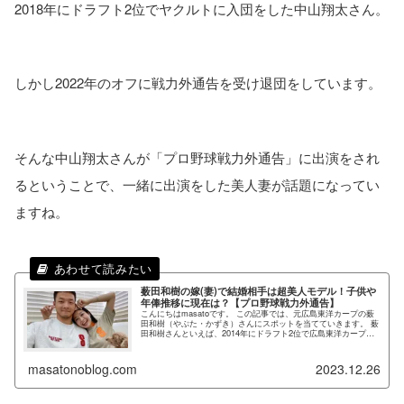
2018年にドラフト2位でヤクルトに入団をした中山翔太さん。
しかし2022年のオフに戦力外通告を受け退団をしています。
そんな中山翔太さんが「プロ野球戦力外通告」に出演をされ
るということで、一緒に出演をした美人妻が話題になってい
ますね。
薮田和樹の嫁(妻)で結婚相手は超美人モデル！子供や
年俸推移に現在は？【プロ野球戦力外通告】
こんにちはmasatoです。 この記事では、元広島東洋カープの薮
田和樹（やぶた・かずき）さんにスポットを当てていきます。 薮
田和樹さんといえば、2014年にドラフト2位で広島東洋カープに
入団をし、2017年にはWBC（侍ジャパン）の選抜投手...
masatonoblog.com
2023.12.26