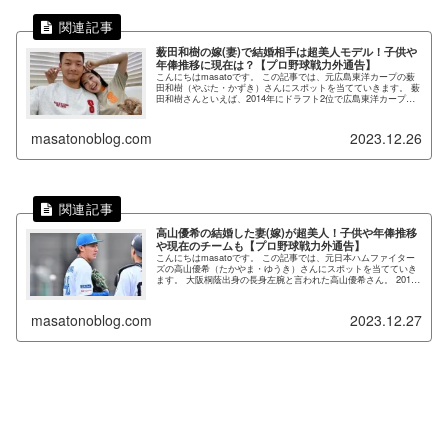
薮田和樹の嫁(妻)で結婚相手は超美人モデル！子供や
年俸推移に現在は？【プロ野球戦力外通告】
こんにちはmasatoです。 この記事では、元広島東洋カープの薮
田和樹（やぶた・かずき）さんにスポットを当てていきます。 薮
田和樹さんといえば、2014年にドラフト2位で広島東洋カープに
入団をし、2017年にはWBC（侍ジャパン）の選抜投手...
masatonoblog.com
2023.12.26
高山優希の結婚した妻(嫁)が超美人！子供や年俸推移
や現在のチームも【プロ野球戦力外通告】
こんにちはmasatoです。 この記事では、元日本ハムファイター
ズの高山優希（たかやま・ゆうき）さんにスポットを当てていき
ます。 大阪桐蔭出身の長身左腕と言われた高山優希さん。 2016
年にドラフト5位で日本ハムファイターズに入団をし、活躍...
masatonoblog.com
2023.12.27