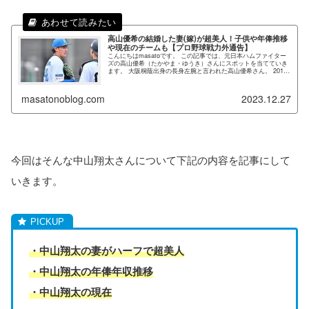
高山優希の結婚した妻(嫁)が超美人！子供や年俸推移
や現在のチームも【プロ野球戦力外通告】
こんにちはmasatoです。 この記事では、元日本ハムファイター
ズの高山優希（たかやま・ゆうき）さんにスポットを当てていき
ます。 大阪桐蔭出身の長身左腕と言われた高山優希さん。 2016
年にドラフト5位で日本ハムファイターズに入団をし、活躍...
masatonoblog.com
2023.12.27
今回はそんな中山翔太さんについて下記の内容を記事にして
いきます。
・中山翔太の妻がハーフで超美人
・中山翔太の年俸年収推移
・中山翔太の現在