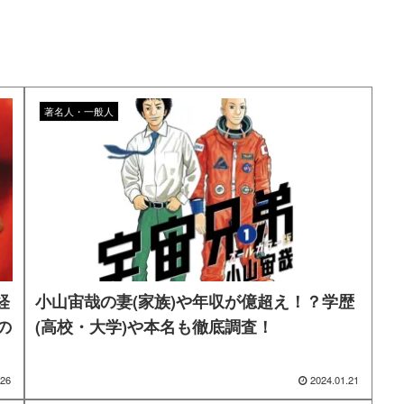
著名人・一般人
経
小山宙哉の妻(家族)や年収が億超え！？学歴
の
(高校・大学)や本名も徹底調査！
.26
2024.01.21