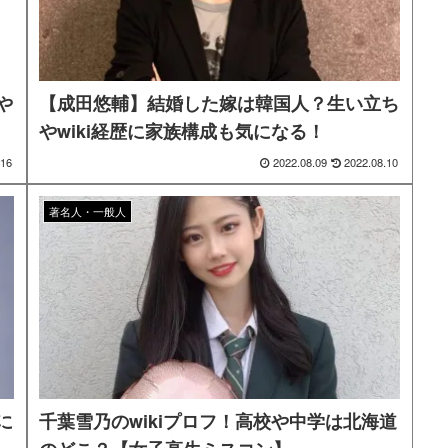
や
【成田悠輔】結婚した嫁は韓国人？生い立ち
やwiki経歴に家族構成も気になる！
.16
2022.08.09
2022.08.10
著名人・一般人
に
千葉雪乃のwikiプロフ！高校や中学は北海道