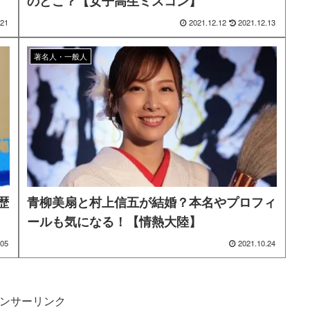
のどこ？【女子高生ミスコン】
.21
2021.12.12
2021.12.13
著名人・一般人
歴
青柳美扇と村上信五が結婚？本名やプロフィ
ールも気になる！【情熱大陸】
.05
2021.10.24
ンサーリンク