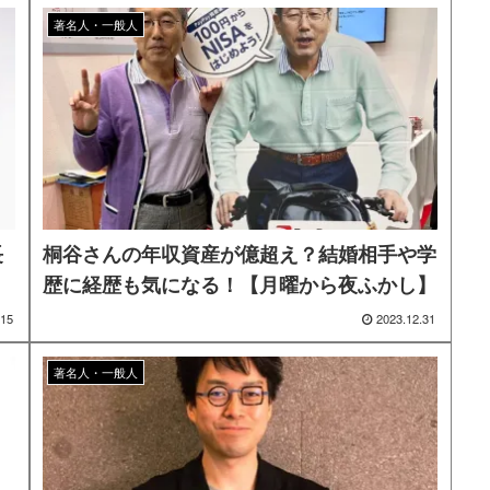
著名人・一般人
長
桐谷さんの年収資産が億超え？結婚相手や学
歴に経歴も気になる！【月曜から夜ふかし】
.15
2023.12.31
著名人・一般人