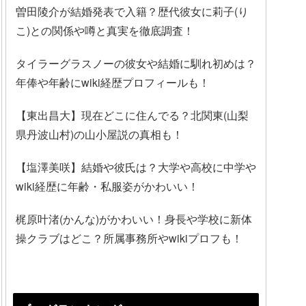
曽田陵介が結婚発表で入籍？歴代彼女に莉子(り
こ)との関係や噂と真実を徹底調査！
タイラーグラスノーの彼女や結婚に馴れ初めは？
年俸や年齢にwiki経歴プロフィールも！
【東出昌大】現在どこに住んでる？北関東(山梨
県丹波山村)の山小屋説の真相も！
【塩澤美咲】結婚や彼氏は？大学や高校に中学や
wiki経歴に年齢・私服姿がかわいい！
梶原叶渚(かんな)がかわいい！身長や学校に新体
操クラブはどこ？所属事務所やwikiプロフも！