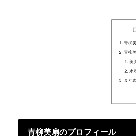
青柳
青柳
美
水
まと
青柳美扇のプロフィール