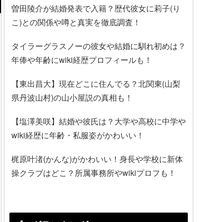
曽田陵介が結婚発表で入籍？歴代彼女に莉子(り
こ)との関係や噂と真実を徹底調査！
タイラーグラスノーの彼女や結婚に馴れ初めは？
年俸や年齢にwiki経歴プロフィールも！
【東出昌大】現在どこに住んでる？北関東(山梨
県丹波山村)の山小屋説の真相も！
【塩澤美咲】結婚や彼氏は？大学や高校に中学や
wiki経歴に年齢・私服姿がかわいい！
梶原叶渚(かんな)がかわいい！身長や学校に新体
操クラブはどこ？所属事務所やwikiプロフも！