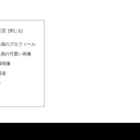
目次
美扇のプロフィール
美扇の可愛い画像
脚画像
着姿
め