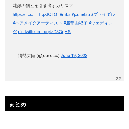
花嫁の個性を引き出すカリスマ
https://t.co/HFFqXfQTGF
#mbs
#jounetsu
#ブライダル
#ヘアメイクアーティスト
#服部由紀子
#ウェディン
グ
pic.twitter.com/q4zD3OgHSl
— 情熱大陸 (@jounetsu)
June 19, 2022
まとめ