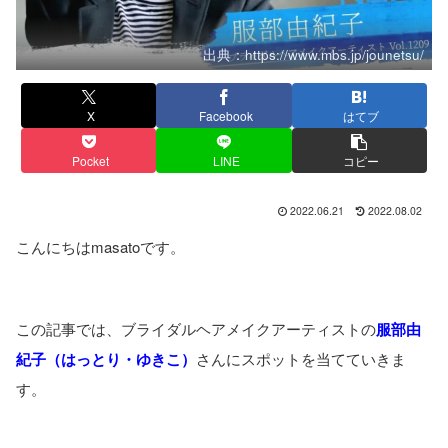
出典：https://www.mbs.jp/jounetsu/
X
Facebook
はてブ
Pocket
LINE
コピー
2022.06.21
2022.08.02
こんにちはmasatoです。
この記事では、ブライダルヘアメイクアーティストの
服部由
紀子（はっとり・ゆきこ）
さんにスポットを当てていきま
す。