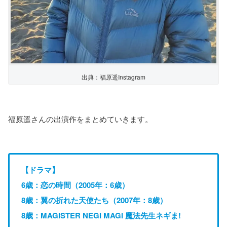
出典：福原遥Instagram
福原遥さんの出演作をまとめていきます。
【ドラマ】
6歳：恋の時間（2005年：6歳）
8歳：翼の折れた天使たち（2007年：8歳）
8歳：MAGISTER NEGI MAGI 魔法先生ネギま!