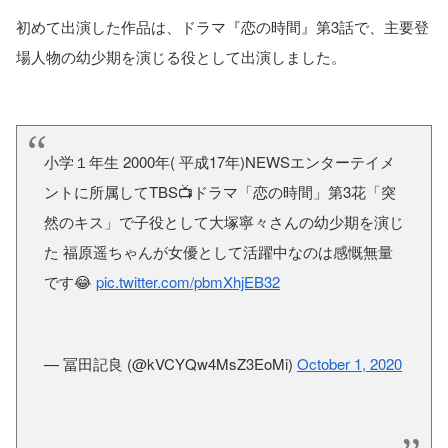
初めて出演した作品は、ドラマ『恋の時間』第3話で、主要登
場人物の幼少期を演じる役として出演しました。
小学１年生 2000年( 平成17年)NEWSエンターテイメ
ントに所属してTBS📺️ドラマ「恋の時間」第3花「突
然のキス」で子役として大塚寧々さんの幼少期を演じ
た 福原遥ちゃんが女優として活躍中なのは感慨無量
です😂
pic.twitter.com/pbmXhjEB32
— 冨田記良 (@kVCYQw4MsZ3EoMi)
October 1, 2020