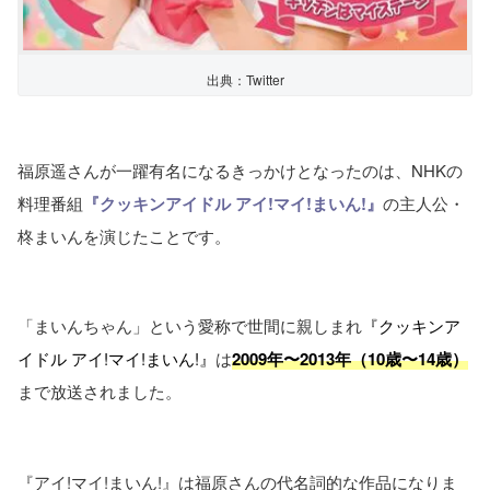
出典：Twitter
福原遥さんが一躍有名になるきっかけとなったのは、NHKの
料理番組
『クッキンアイドル アイ!マイ!まいん!』
の主人公・
柊まいんを演じたことです。
「まいんちゃん」という愛称で世間に親しまれ
『クッキンア
イドル アイ!マイ!まいん!』
は
2009年〜2013年（10歳〜14歳）
まで放送されました。
『アイ!マイ!まいん!』は福原さんの代名詞的な作品になりま