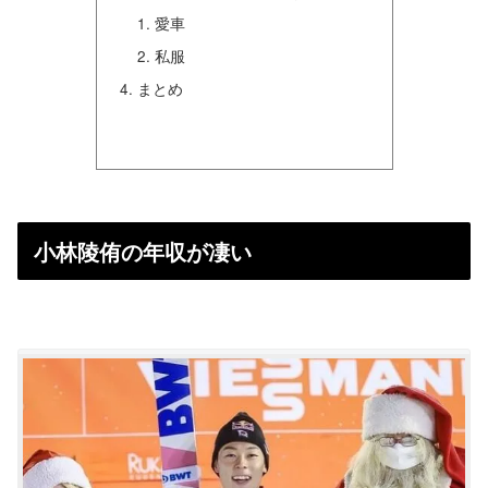
愛車
私服
まとめ
小林陵侑の年収が凄い