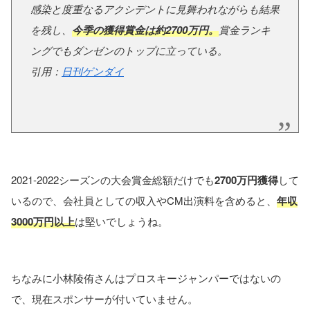
感染と度重なるアクシデントに見舞われながらも結果
を残し、
今季の獲得賞金は約2700万円。
賞金ランキ
ングでもダンゼンのトップに立っている。
引用：
日刊ゲンダイ
2021-2022シーズンの大会賞金総額だけでも
2700万円獲得
して
いるので、会社員としての収入やCM出演料を含めると、
年収
3000万円以上
は堅いでしょうね。
ちなみに小林陵侑さんはプロスキージャンパーではないの
で、現在スポンサーが付いていません。