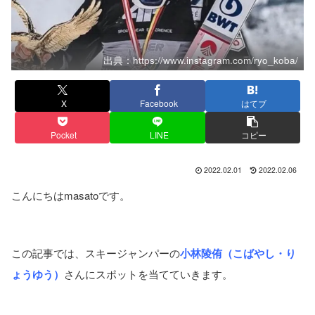
出典：https://www.instagram.com/ryo_koba/
X
Facebook
はてブ
Pocket
LINE
コピー
2022.02.01
2022.02.06
こんにちはmasatoです。
この記事では、スキージャンパーの
小林陵侑（こばやし・り
ょうゆう）
さんにスポットを当てていきます。