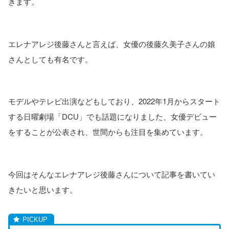
きます。
エレナアレジ後藤さんと言えば、女優の後藤久美子さんの娘
さんとしても有名です。
モデルやテレビ出演などもしており、2022年1月からスタート
する日曜劇場「DCU」でも話題になりました、女優デビュー
をすることが公表され、世間からも注目を集めています。
今回はそんなエレナアレジ後藤さんについて記事を書いてい
きたいと思います。