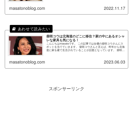
masatonoblog.com
2022.11.17
柴咲コウは北海道のどこに移住？家の中にあるオシャ
レな家具も気になる！
こんにちはmasatoです。 この記事では女優の柴咲コウさんにス
ポットを当てていきます。 柴咲コウさんと言えば、昨年から北海
道に家を建て生活されていることが話題となっています。 柴咲さ
んの北海道での暮らしぶりは「森の生活」と題して、自らが社...
masatonoblog.com
2023.06.03
スポンサーリンク