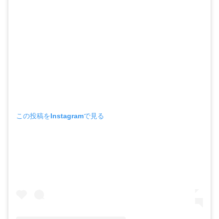
この投稿をInstagramで見る