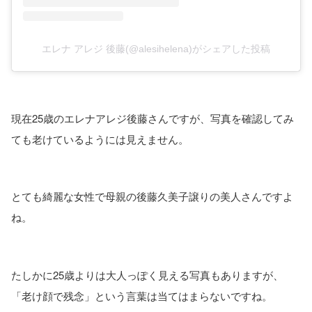
エレナ アレジ 後藤(@alesihelena)がシェアした投稿
現在25歳のエレナアレジ後藤さんですが、写真を確認してみ
ても老けているようには見えません。
とても綺麗な女性で母親の後藤久美子譲りの美人さんですよ
ね。
たしかに25歳よりは大人っぽく見える写真もありますが、
「老け顔で残念」という言葉は当てはまらないですね。