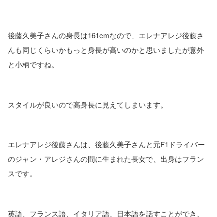
後藤久美子さんの身長は161cmなので、エレナアレジ後藤さ
んも同じくらいかもっと身長が高いのかと思いましたが意外
と小柄ですね。
スタイルが良いので高身長に見えてしまいます。
エレナアレジ後藤さんは、後藤久美子さんと元F1ドライバー
のジャン・アレジさんの間に生まれた長女で、出身はフラン
スです。
英語、フランス語、イタリア語、日本語を話すことができ、