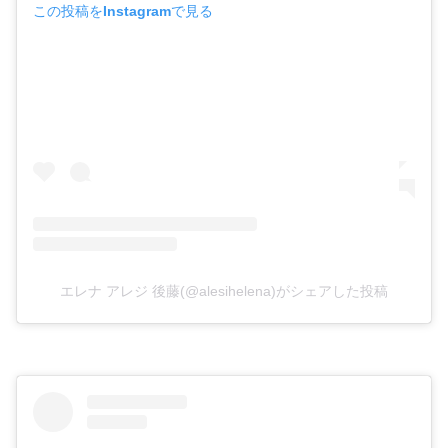
この投稿をInstagramで見る
エレナ アレジ 後藤(@alesihelena)がシェアした投稿