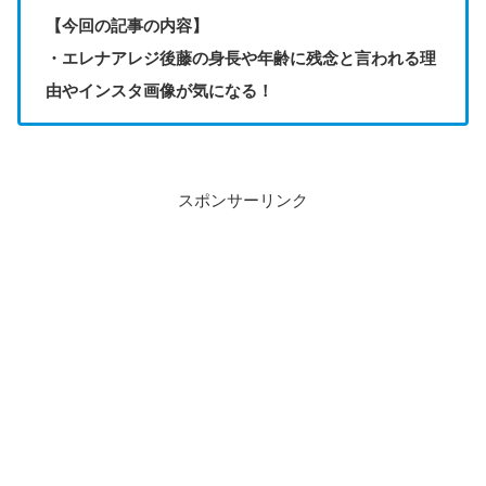
【今回の記事の内容】
・エレナアレジ後藤の身長や年齢に残念と言われる理
由やインスタ画像が気になる！
スポンサーリンク