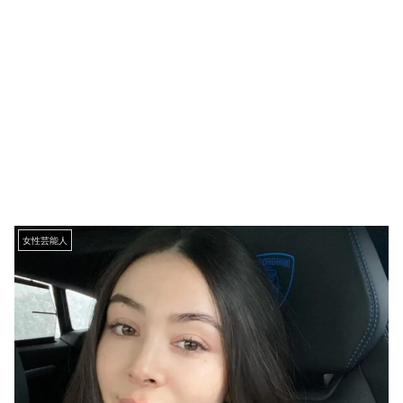
女性芸能人