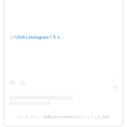
この投稿をInstagramで見る
エレナ アレジ 後藤(@alesihelena)がシェアした投稿