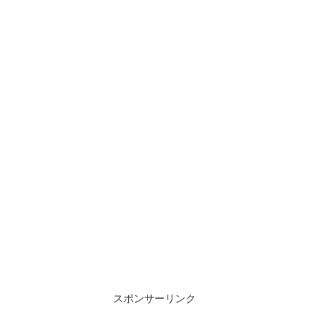
スポンサーリンク