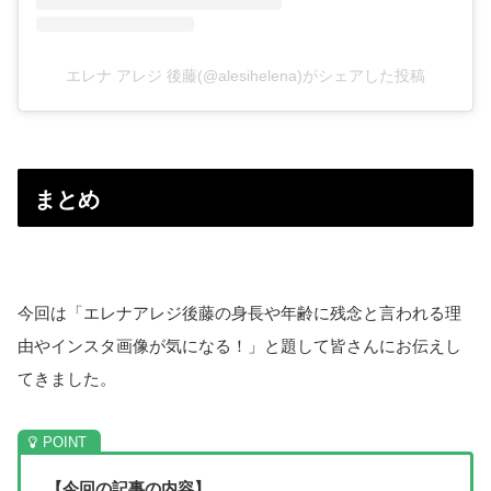
エレナ アレジ 後藤(@alesihelena)がシェアした投稿
まとめ
今回は「エレナアレジ後藤の身長や年齢に残念と言われる理
由やインスタ画像が気になる！」と題して皆さんにお伝えし
てきました。
【今回の記事の内容】