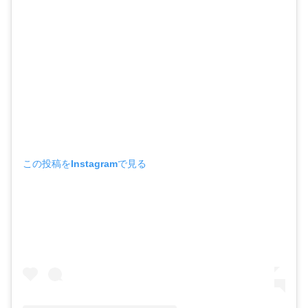
この投稿をInstagramで見る