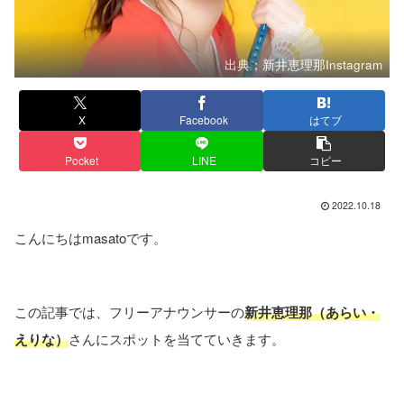
出典；新井恵理那Instagram
X
Facebook
はてブ
Pocket
LINE
コピー
2022.10.18
こんにちはmasatoです。
この記事では、フリーアナウンサーの
新井恵理那（あらい・
えりな）
さんにスポットを当てていきます。