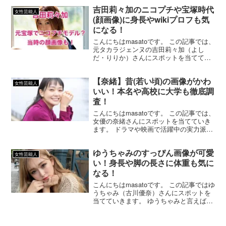
ズ」のCMに出演し一躍注目を集め、映画
吉田莉々加のニコプチや宝塚時代
「ニセコイ」でもヒロイン役を務め話題
女性芸能人
となりまし...
(顔画像)に身長やwikiプロフも気
になる！
こんにちはmasatoです。 この記事では、
元タカラジェンヌの吉田莉々加（よし
だ・りりか）さんにスポットを当ててい
きます。 吉田莉々加さんが『踊る！さん
ま御殿!!』に出演されます！ 吉田莉々加
【奈緒】昔(若い頃)の画像がかわ
さんと言えば、元タカラジェンヌで9頭身
女性芸能人
美女として...
いい！本名や高校に大学も徹底調
査！
こんにちはmasatoです。 この記事では、
女優の奈緒さんにスポットを当てていき
ます。 ドラマや映画で活躍中の実力派女
優・奈緒さん。 今回はそんな奈緒さんの
昔（若い頃）の画像や本名に高校・大学
ゆうちゃみのすっぴん画像が可愛
などについて記事を書いていきたいと思
女性芸能人
います。 【...
い！身長や脚の長さに体重も気に
なる！
こんにちはmasatoです。 この記事ではゆ
うちゃみ（古川優奈）さんにスポットを
当てていきます。 ゆうちゃみと言えば、
人気ギャル雑誌「egg」の専属モデルとし
ても有名です。 最近ではタレントやグラ
ビアなどでも活躍しており、よくテレビ