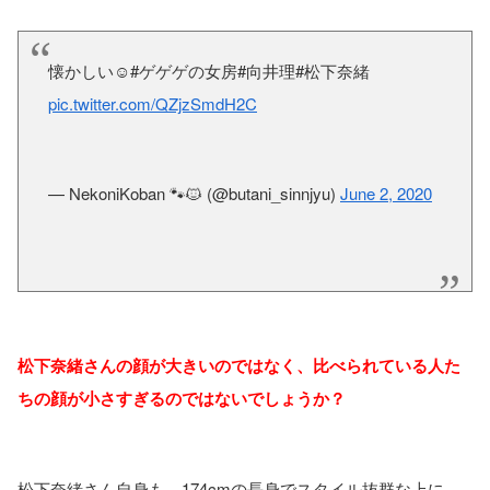
懐かしい☺️#ゲゲゲの女房#向井理#松下奈緒
pic.twitter.com/QZjzSmdH2C
— NekoniKoban 🐾🐱 (@butani_sinnjyu)
June 2, 2020
松下奈緒さんの顔が大きいのではなく、比べられている人た
ちの顔が小さすぎるのではないでしょうか？
松下奈緒さん自身も、174cmの長身でスタイル抜群な上に、