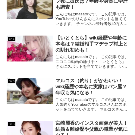
プ数に彼氏は？年齢や身長に学歴
も調査！
こんにちはmasatoです。 この記事では、
YouTuberのりんさんにスポットを当てて
いきます。 チャンネル登録者数40万人以
上の人気動画『りんの田舎暮らし』で話
題のりんさん。 リンさんと言えば、動画
【いとくとら】wiki経歴や年齢に
もさることながらモデルやアイドルと言
SNS
わ...
本名は？結婚相手マヂラブ村上と
の馴れ初めも！
こんにちはmasatoです。 この記事では、
ニコニコ動画の踊り手・「いとくとら」
さんにスポットを当てていきます。 いと
くとらさんと言えば、2022年7月にマヂ
カルラブリーの村上さんと結婚されたこ
マルコス（釣り）がかわいい！
とで話題になりましたね。 結婚が発表さ
SNS
れた当初...
wiki経歴や本名に実家はパン屋？
年収も気になる！
こんにちはmasatoです。 この記事では、
人気釣りYouTuberのマルコスさんにスポ
ットを当てていきます。 マルコスさんと
言えば、YouTubeで「マルコス釣り名人
への道」という釣り動画を配信してい
宮崎麗香のインスタ画像が美人！
る、人気釣りYouTuberです。 私...
SNS
結婚＆離婚歴や父親の職業が気に
なる！