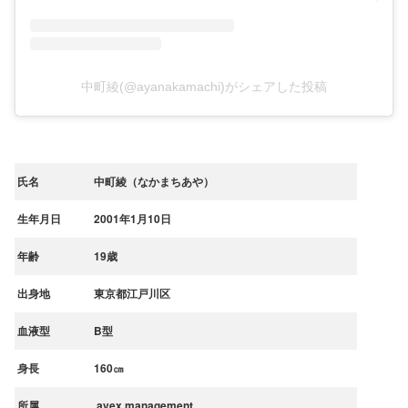
中町綾(@ayanakamachi)がシェアした投稿
氏名
中町綾（なかまちあや）
生年月日
2001年1月10日
年齢
19歳
出身地
東京都江戸川区
血液型
B型
身長
160㎝
所属
avex management