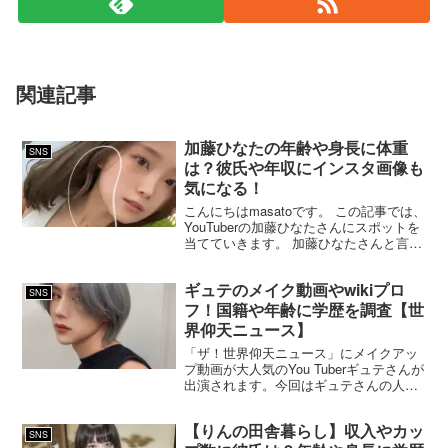
関連記事
加藤ひなたの年齢や身長に体重
SNS
は？彼氏や年収にインスタ画像も
気になる！
こんにちはmasatoです。 この記事では、
YouTuberの加藤ひなたさんにスポットを
当てていきます。 加藤ひなたさんと言え
ば、ダイエットを中心に美容関係の
YouTube動画が人気の女性YouTuberです
ギュテのメイク動画やwikiプロ
よね。 ダイエットをする前は加藤...
SNS
フ！国籍や年齢に学歴を調査【世
界仰天ニュース】
「ザ！世界仰天ニュース」にメイクアッ
プ動画が大人気のYou Tuberギュテさんが
出演されます。今回はギュテさんの人気
メイク動画やwikiプロフに国籍に年齢や
学歴を調査していきたいと思います。
【りんの田舎暮らし】収入やカッ
SNS