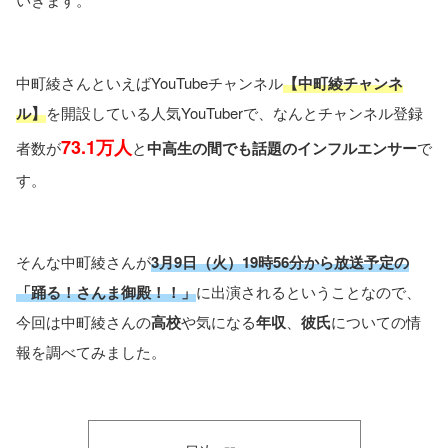
中町綾さんといえばYouTubeチャンネル
【中町綾チャンネ
ル】
を開設している人気YouTuberで、なんとチャンネル登録
73.1万人
者数が
と
中高生の間でも話題のインフルエンサー
で
す。
そんな中町綾さんが
3月9日（火）19時56分から放送予定の
「踊る！さんま御殿！！」
に出演されるということなので、
今回は中町綾さんの
高校
や気になる
年収
、
彼氏
についての情
報を調べてみました。