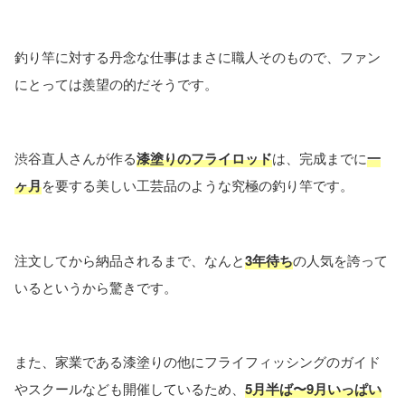
釣り竿に対する丹念な仕事はまさに職人そのもので、ファン
にとっては羨望の的だそうです。
渋谷直人さんが作る
漆塗りのフライロッド
は、完成までに
一
ヶ月
を要する美しい工芸品のような究極の釣り竿です。
注文してから納品されるまで、なんと
3年待ち
の人気を誇って
いるというから驚きです。
また、家業である漆塗りの他にフライフィッシングのガイド
やスクールなども開催しているため、
5月半ば〜9月いっぱい