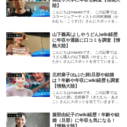
陸】
こんにちはmasatoです。 この記事では、
コラージュアーティストの河村康輔（か
わむら・こうすけ）さんにスポットを当
てていきます。 河村康輔さんと言えば、
2022年4月にUNIQLOにTシャツブランド
山下義高(よしやうどん)wiki経歴
「UT」とのコラボでも話題となりました
テレビ番組
ね...
に年収や通販に口コミを調査【情
熱大陸】
こんにちはmasatoです。 この記事では、
うどん職人の山下義高（やました・よし
たか）さんにスポットを当てていきま
す。 山下義高さんと言えば、香川県にあ
るうどん店「純手打うどん よしや」の
北村麻子(ねぶた師)旦那や結婚
店主として、香川うどんを広めるために
テレビ番組
日々奮闘されてい...
は？年齢や年収にwiki経歴も調査
【情熱大陸】
こんにちはmasatoです。 この記事では、
『ねぶた師』北村麻子（きたむら・あさ
こ）さんにスポットを当てていきます。
東北三大祭の一つで国の重要無形民俗文
化財にも指定されている『青森ねぶた祭
服部由紀子のwiki経歴！年齢や結
り』。 ねぶた祭の主役とも言えるのが、
テレビ番組
巨大な紙と灯...
婚（旦那）に年収も気になる！
【情熱大陸】