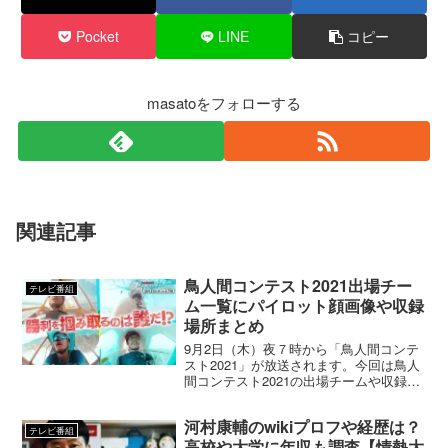
Pocket
LINE
コピー
masatoをフォローする
関連記事
鳥人間コンテスト2021出場チー
テレビ番組
ム一覧にパイロット顔画像や収録
場所まとめ
9月2日（木）夜７時から「鳥人間コンテ
スト2021」が放送されます。今回は鳥人
間コンテスト2021の出場チームや収録場
所について記事を書いていきたいと思い
ます。
河村康輔のwikiプロフや経歴は？
テレビ番組
高校や大学に年収も調査【情熱大