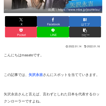
出典：https://www.mbs.jp/jounetsu/
X
Facebook
はてブ
Pocket
LINE
コピー
2022.01.14
2022.01.16
こんにちはmasatoです。
この記事では、
矢沢永吉
さんにスポットを当てていきます。
矢沢永吉さんと言えば、言わずとしれた日本を代表するロッ
クンローラーですよね。