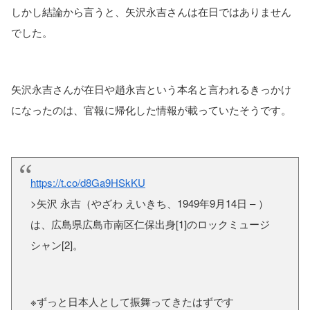
しかし結論から言うと、矢沢永吉さんは在日ではありません
でした。
矢沢永吉さんが在日や趙永吉という本名と言われるきっかけ
になったのは、官報に帰化した情報が載っていたそうです。
https://t.co/d8Ga9HSkKU
>矢沢 永吉（やざわ えいきち、1949年9月14日 – ）
は、広島県広島市南区仁保出身[1]のロックミュージ
シャン[2]。
※ずっと日本人として振舞ってきたはずです