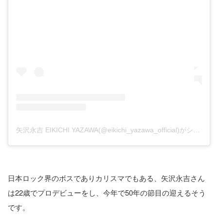
矢沢永吉 EIKICHI YAZAWA(@eikichi_yazawa_official)がシェアした投稿
日本ロック界のボスでありカリスマでもある、矢沢永吉さん
は22歳でプロデビューをし、今年で50年の節目の迎えるそう
です。