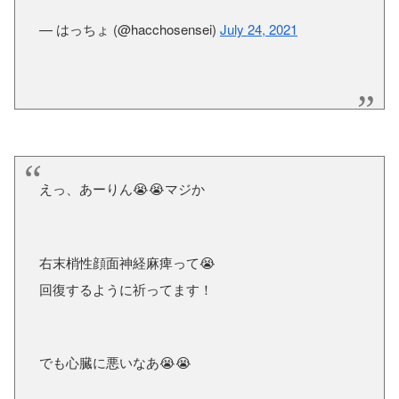
— はっちょ (@hacchosensei)
July 24, 2021
えっ、あーりん😭😭マジか
右末梢性顔面神経麻痺って😭
回復するように祈ってます！
でも心臓に悪いなあ😭😭