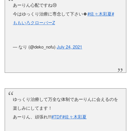
あーりん心配ですね😢
今はゆっくり治療に専念して下さい🍀
#佐々木彩夏
#
ももいろクローバーZ
— なり (@deko_nofu)
July 24, 2021
ゆっくり治療して万全な体制であーりんに会えるのを
楽しみにしてます！
あーりん、頑張れ!!!
#TDF
#佐々木彩夏