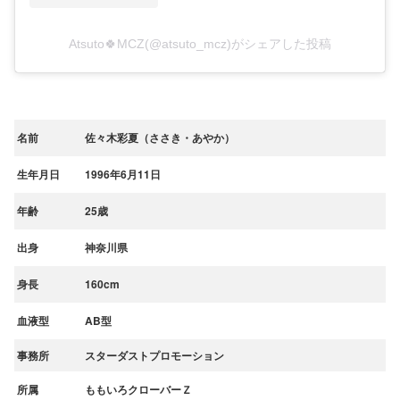
Atsuto🍀MCZ(@atsuto_mcz)がシェアした投稿
名前
佐々木彩夏（ささき・あやか）
生年月日
1996年6月11日
年齢
25歳
出身
神奈川県
身長
160cm
血液型
AB型
事務所
スターダストプロモーション
所属
ももいろクローバーＺ