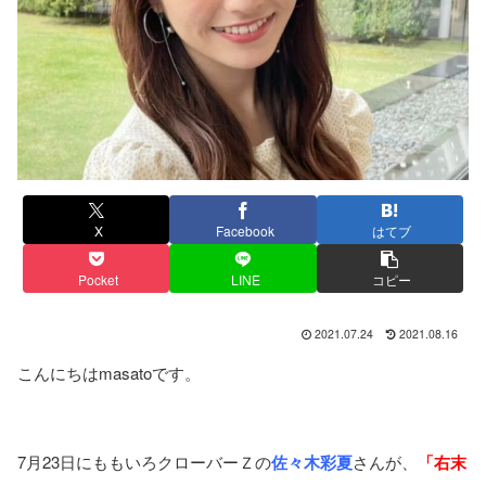
X
Facebook
はてブ
Pocket
LINE
コピー
2021.07.24
2021.08.16
こんにちはmasatoです。
7月23日にももいろクローバーＺの
佐々木彩夏
さんが、
「右末