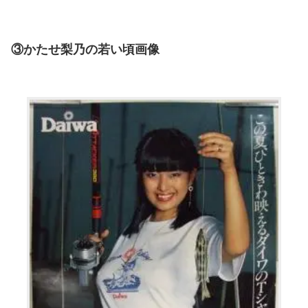
③かたせ梨乃の若い頃画像