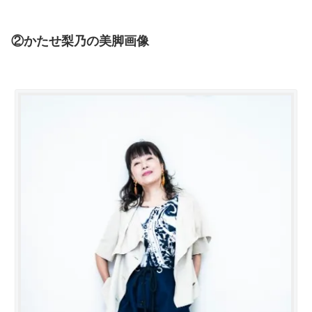
②かたせ梨乃の美脚画像