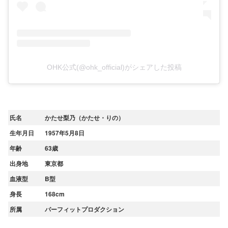
OHK公式(@ohk_official)がシェアした投稿
氏名
かたせ梨乃（かたせ・りの）
生年月日
1957年5月8日
年齢
63歳
出身地
東京都
血液型
B型
身長
168cm
所属
パーフィットプロダクション