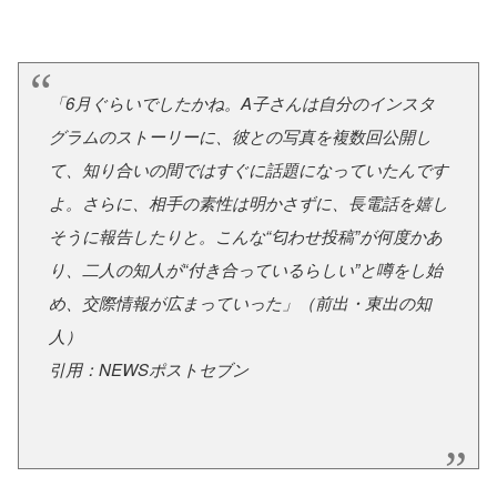
「6月ぐらいでしたかね。A子さんは自分のインスタ
グラムのストーリーに、彼との写真を複数回公開し
て、知り合いの間ではすぐに話題になっていたんです
よ。さらに、相手の素性は明かさずに、長電話を嬉し
そうに報告したりと。こんな“匂わせ投稿”が何度かあ
り、二人の知人が“付き合っているらしい”と噂をし始
め、交際情報が広まっていった」（前出・東出の知
人）
引用：NEWSポストセブン