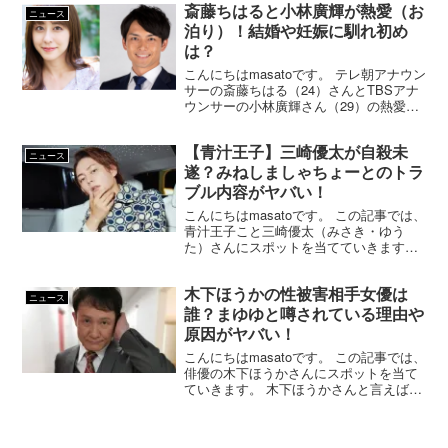
斎藤ちはると小林廣輝が熱愛（お
した！ 浜辺美波さんと言えば、今勢い...
ニュース
泊り）！結婚や妊娠に馴れ初め
は？
こんにちはmasatoです。 テレ朝アナウン
サーの斎藤ちはる（24）さんとTBSアナ
ウンサーの小林廣輝さん（29）の熱愛が
スクープされましたね！ スクープ内容は
6月上旬に斎藤ちはるさんが小林廣輝さん
【青汁王子】三崎優太が自殺未
のマンションお泊りしたという内容で
ニュース
す。 な...
遂？みねしましゃちょーとのトラ
ブル内容がヤバい！
こんにちはmasatoです。 この記事では、
青汁王子こと三崎優太（みさき・ゆう
た）さんにスポットを当てていきます。
2022年5月20日未明に青汁王子（三崎優
太さん）が救急搬送されたことが報じら
木下ほうかの性被害相手女優は
れました。 救急搬送された詳しい理由な
ニュース
どは公表...
誰？まゆゆと噂されている理由や
原因がヤバい！
こんにちはmasatoです。 この記事では、
俳優の木下ほうかさんにスポットを当て
ていきます。 木下ほうかさんと言えば、
週刊誌で過去の性被害疑惑を女優2人に告
発され問題となっていますね。 この告発
内容について、木下ほうかさんは全てで