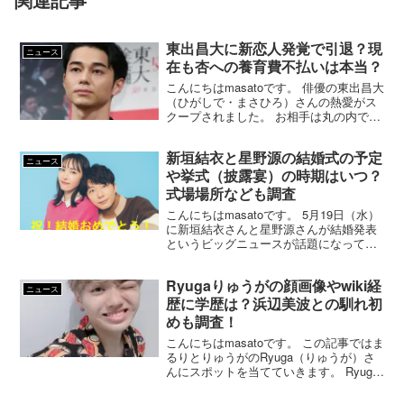
東出昌大に新恋人発覚で引退？現
ニュース
在も杏への養育費不払いは本当？
こんにちはmasatoです。 俳優の東出昌大
（ひがしで・まさひろ）さんの熱愛がス
クープされました。 お相手は丸の内で外
国人相手に接客をしているOLで、滝沢カ
レンさん似の20代ハーフ美女ということ
新垣結衣と星野源の結婚式の予定
です。 東出さんといえば、2020年1月に
ニュース
女優...
や挙式（披露宴）の時期はいつ？
式場場所なども調査
こんにちはmasatoです。 5月19日（水）
に新垣結衣さんと星野源さんが結婚発表
というビッグニュースが話題になってい
ます。 お2人の結婚は「逃げ恥婚」と呼
ばれ、人気ドラマ「逃げるは恥だが役に
Ryugaりゅうがの顔画像やwiki経
立つ」で共演してから急接近。 2018年に
ニュース
は星野...
歴に学歴は？浜辺美波との馴れ初
めも調査！
こんにちはmasatoです。 この記事ではま
るりとりゅうがのRyuga（りゅうが）さ
んにスポットを当てていきます。 Ryuga
さんと言えば、2021年9月21日に女優の
浜辺美波さんとの熱愛がスクープされま