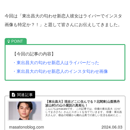
今回は「東出昌大の匂わせ新恋人彼女はライバーでインスタ
画像も特定か？！」と題して皆さんにお伝えしてきました。
【今回の記事の内容】
・東出昌大の匂わせ新恋人はライバーだった
・東出昌大の匂わせ新恋人のインスタ匂わせ画像
【東出昌大】現在どこに住んでる？北関東(山梨県丹
波山村)の山小屋説の真相も！
こんにちはmasatoです。 この記事では、俳優の東出昌大（ひが
しでまさひろ）さんにスポットを当てていきます。 俳優・東出昌
大さんが、都会の喧騒から離れ山奥での新しい生活を始めたとい
うニュースがネットなどでも度々話題になっていますね。 女優...
masatonoblog.com
2024.06.03