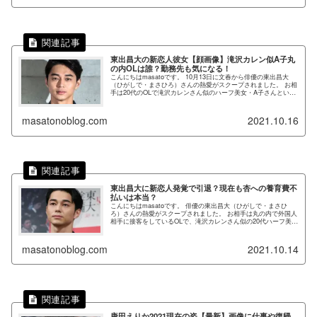
東出昌大の新恋人彼女【顔画像】滝沢カレン似A子丸
の内OLは誰？勤務先も気になる！
こんにちはmasatoです。 10月13日に文春から俳優の東出昌大
（ひがしで・まさひろ）さんの熱愛がスクープされました。 お相
手は20代のOLで滝沢カレンさん似のハーフ美女・A子さんという
ことです。 東出昌大さんと言えば、2020年1月に女...
masatonoblog.com
2021.10.16
東出昌大に新恋人発覚で引退？現在も杏への養育費不
払いは本当？
こんにちはmasatoです。 俳優の東出昌大（ひがしで・まさひ
ろ）さんの熱愛がスクープされました。 お相手は丸の内で外国人
相手に接客をしているOLで、滝沢カレンさん似の20代ハーフ美女
ということです。 東出さんといえば、2020年1月に女優...
masatonoblog.com
2021.10.14
唐田えりか2021現在の姿【最新】画像に仕事や復帰